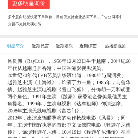
更多明星询价
多个意向明星快递下单询价，目前仅支持企业品牌下单，广告公司等中
介暂不支持此项功能
明星简介
近期代言
近期娱乐
近期综艺
热播影视剧
吕良伟（RayLui），1956年12月22日生于越南，20世纪60
年代从越南迁居香港，中国香港影视男演员。
20世纪70年代TVB艺员训练班出道，1980年与周润发、
赵雅芝主演《上海滩》，饰演丁力一角；1985年，与曾华
倩、赵雅芝主演电视剧《雪山飞狐》，分饰胡一刀和胡斐
两个角色。1991年主演 《跛豪》获香港金像奖最佳男主
角提名。1999年，主演电视剧《达摩祖师》饰演达摩。
2008年主演无线电视剧《富贵门》。
2013年，出演袁锦麟导演的动作枪战电影《风暴》；同
年，主演李国辉执导的首部中文版佛陀电影《释迦牟尼佛
传》，饰演释迦牟尼佛，10月19日《释迦牟尼佛传》在香