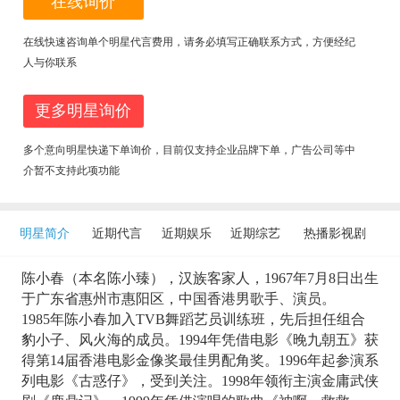
在线询价
在线快速咨询单个明星代言费用，请务必填写正确联系方式，方便经纪
人与你联系
更多明星询价
多个意向明星快递下单询价，目前仅支持企业品牌下单，广告公司等中
介暂不支持此项功能
明星简介
近期代言
近期娱乐
近期综艺
热播影视剧
陈小春（本名陈小臻），汉族客家人，1967年7月8日出生
于广东省惠州市惠阳区，中国香港男歌手、演员。
1985年陈小春加入TVB舞蹈艺员训练班，先后担任组合
豹小子、风火海的成员。1994年凭借电影《晚九朝五》获
得第14届香港电影金像奖最佳男配角奖。1996年起参演系
列电影《古惑仔》，受到关注。1998年领衔主演金庸武侠