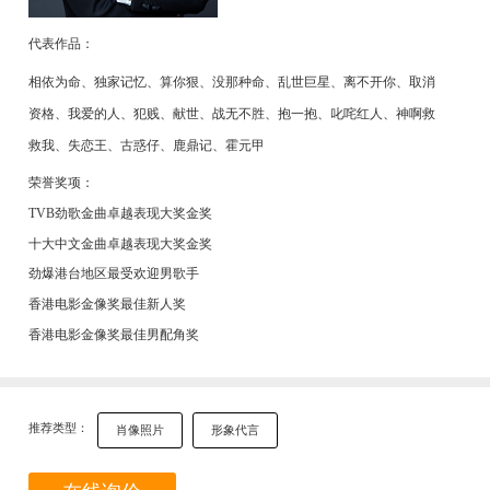
代表作品：
相依为命、独家记忆、算你狠、没那种命、乱世巨星、离不开你、取消
资格、我爱的人、犯贱、献世、战无不胜、抱一抱、叱咤红人、神啊救
救我、失恋王、古惑仔、鹿鼎记、霍元甲
荣誉奖项：
TVB劲歌金曲卓越表现大奖金奖
十大中文金曲卓越表现大奖金奖
劲爆港台地区最受欢迎男歌手
香港电影金像奖最佳新人奖
香港电影金像奖最佳男配角奖
推荐类型：
肖像照片
形象代言