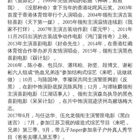
剧《鹿鼎记》。1999年凭借演唱的歌曲《神啊，救救
我》、《没那种命》拿下当年的香港叱咤风云奖。2003年
首度于香港体育馆举行个人演唱会。2004年领衔主演古装
轻喜剧《天下第一媒》。2005年领衔主演温情连续剧《我
家不打烊》。2007年主演古装动作剧《霍元甲》。2011年
11月29日出演的古装战争动作电影《鸿门宴传奇》上映。
2013年主演喜剧电影《好命先生》。2014年，在香港红磡
体育馆合作举办岁月友情演唱会。2015年，领衔主演黑色
喜剧电影《槑计划》 。
2016年，陈小春、包贝尔、潘玮柏、孙坚、段博文、谢彬
彬六人组成“热血兄弟连”参加结构式综艺《来吧，说做就
做》；10月，与陈国坤、李璨琛共同主演警匪网剧《反
黑》，在剧中饰演卧底探员陈凤翔；12月，与谭咏麟领衔
主演喜剧电影《江湖话事人》。领衔主演森岛执导的黑色
喜剧电影《呆呆计划》，在片中饰演混迹济州岛赌场梅大
志。
2017年6月，与任达华、伍允龙领衔主演警匪电影《黑白
迷宫》；7月，参加江苏卫视的锻造式综艺节目《来吧，
兄弟》第三季。9月，带儿子Jasper参加亲子户外真人秀节
目《爸爸去哪儿第五季》。