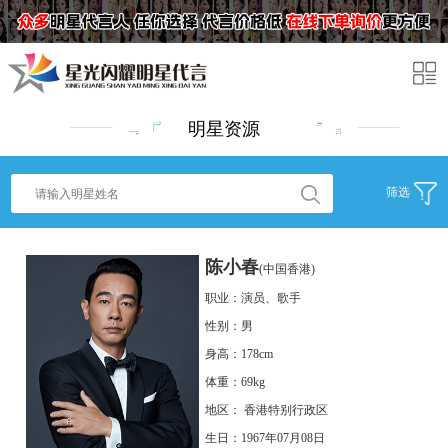
明星资源
筛选
陈小春
(中国香港)
职业：演员、歌手
性别：男
身高：178cm
体重：69kg
地区： 香港特别行政区
生日：1967年07月08日