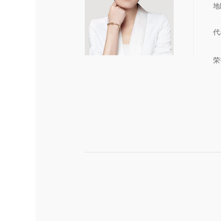
地
代
荣