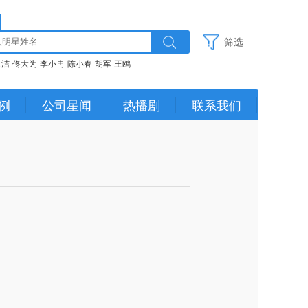
筛选
董洁
佟大为
李小冉
陈小春
胡军
王鸥
例
公司星闻
热播剧
联系我们