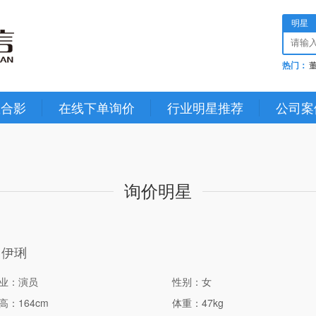
明星
热门：
星合影
在线下单询价
行业明星推荐
公司案
询价明星
马伊琍
业：演员
性别：女
高：164cm
体重：47kg