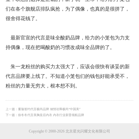
们在各个旗舰店排队疯抢，为了偶像，也真的是很拼了，
很舍得花钱了。
最新官宣的代言是味全酸奶品牌，给力的小笼包为力支
持偶像，现在把喝酸奶的习惯改成味全品牌的了。
朱一龙粉丝的购买力太强大了，应该会很快有谈妥的新
代言品牌要上线了。不知道小笼包们的钱包好能承受不，
粉丝的力量无穷大，根本想不到。
上一篇：董璇签约代言极尚品牌 倾情诠释极尚“中国美”
下一篇：徐冬冬代言美胸皇后内衣 内衣行业新晋领航品牌
Copyright © 2000-2026 北京星光闪耀文化有限公司