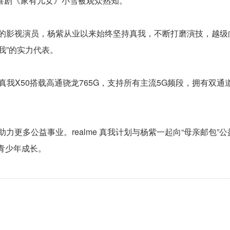
喜剧《家有儿女》小雪被观众熟知。
的影视演员，杨紫从业以来始终坚持真我，不断打磨演技，越级
真我”的实力代表。
真我X50搭载高通骁龙765G，支持所有主流5G频段，拥有双通
多公益事业。realme 真我计划与杨紫一起向“母亲邮包”公
青少年成长。