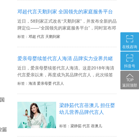
次携手王一博，通过娱乐营销的方式，将品牌影响
力从核心粉丝群体辐射到大众消费者，让更多年轻
邓超代言天鹅到家 全国领先的家庭服务平台
一代知晓美味又健康的新鲜零食这一“新物种“，传递
近日，58到家正式改名“天鹅到家”，并发布全新的品
积极健康的生活理念。
牌定位——“全国领先的家庭服务平台”，同时宣布邓
超出任天鹅到家品牌代言人。邓超勇于坚持自我的
标签：
邓超 代言 天鹅到家
态度，追求完美的精神，笑对生活的乐观，总能给
在线咨询
人以温暖和希望，正如不断发展勇往直前的天鹅到
家一样。天鹅到家此次品牌焕新，结合了分众传媒
爱亲母婴续签代言人海清 品牌实力业界共睹
的强曝光优势，并同步登陆央视新闻频道，将品牌
抖音号
近日，爱亲母婴续签代言人海清。这是2018年海清
塑造玩出圈。
。
代言爱亲以来，再度成为其品牌代言人，此次续签
是海清对爱亲品牌的信任，也是对爱亲品牌的满
标签：
海清 爱亲母婴 代言人
返回顶部
意，双方将共同推进爱亲品牌建设，做好中国母婴
实力品牌榜样，让更多的中国家庭享受健康母婴生
中国
活，爱亲母婴始终坚持以创新为导向，以提供高品
梁静茹代言蓓澳儿 担任婴
质、高品位、高品格的产品和服务为目标。携手海
幼儿营养品牌代言人
清，爱亲品牌建设之路再度升级绽放。
标签：
梁静茹 代言 蓓澳儿
2届