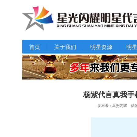
首页
关于我们
明星资源
明
杨紫代言真我手机 
发布者：
星光闪耀
标签