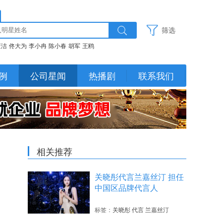
筛选
董洁
佟大为
李小冉
陈小春
胡军
王鸥
例
公司星闻
热播剧
联系我们
相关推荐
关晓彤代言兰嘉丝汀 担任
中国区品牌代言人
标签：
关晓彤 代言 兰嘉丝汀