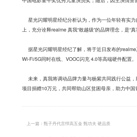
中国电影童牛奖优秀儿童演员奖；随后，因主演情景
星光闪耀明星经纪分析认为，作为一位年轻有实力
上，充分诠释realme 真我“敢越级”的品牌理念，是“
据星光闪耀明星经纪了解，将于近日发布的realme
Wi-Fi/5G同时在线、VOOC闪充 4.0等高端硬件配置。
未来，真我将调动品牌力量与杨紫共同践行公益，助力更
项目捐赠10万元，共同帮助山区贫困母亲，助力中国
上一篇：甄子丹代言悍高五金 甄功夫 硬品质