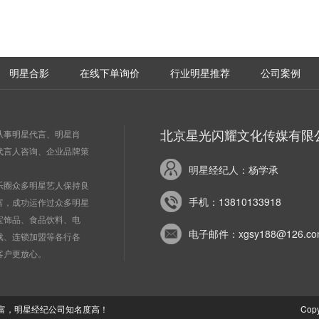
明星合影
在线下单询价
行业明星推荐
公司案例
北京星光闪耀文化传媒有限
从事明星代言、明星肖
代言人咨询、企业品牌策
明星经纪人：杨学承
乐圈众多明星艺人保持良
手机：13810133918
富，成功运作过众多明星
宝饰品、食品饮料、电
电子邮件：xgsy188@126.co
戏、连锁加盟等各行各
客户更放心。
富，明星经纪公司知名度高！
Cop