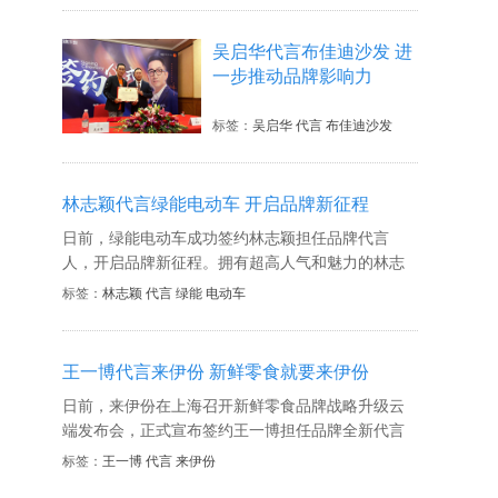
吴启华代言布佳迪沙发 进
一步推动品牌影响力
标签：
吴启华 代言 布佳迪沙发
林志颖代言绿能电动车 开启品牌新征程
日前，​绿能电动车成功签约林志颖担任品牌代言
人，开启品牌新征程。拥有超高人气和魅力的林志
颖，这次选择成为绿能形象代言人，除了因为绿
标签：
林志颖 代言 绿能 电动车
能“年轻、自由、运动”的品牌精神和运动型电动车的
产品属性，他更看中的是绿能发展的远大前景。而
绿能集团选择林志颖作为公司的代言人，一是因为
王一博代言来伊份 新鲜零食就要来伊份
林志颖爱车，喜欢玩车；二是因为赛车手与运动型
日前，来伊份在上海召开新鲜零食品牌战略升级云
电动车品类有共同的特性。
端发布会，正式宣布签约王一博担任品牌全新代言
人。在快节奏时代各种零食品牌让人目不暇接，但
标签：
王一博 代言 来伊份
新鲜、健康可以说是消费者永恒的需求。来伊份此