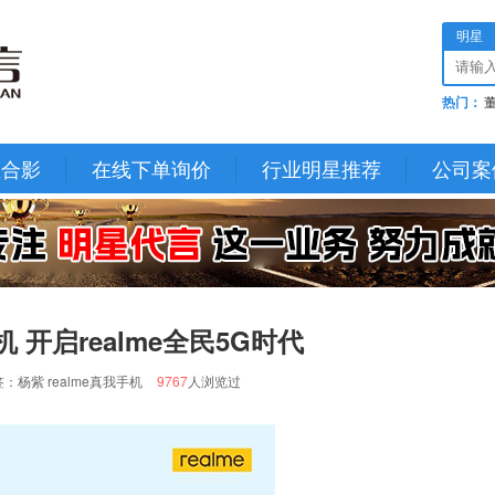
明星
热门：
星合影
在线下单询价
行业明星推荐
公司案
开启realme全民5G时代
：杨紫 realme真我手机
9767
人浏览过