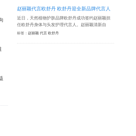
赵丽颖代言欧舒丹 欧舒丹迎全新品牌代言人
近日，天然植物护肤品牌欧舒丹成功签约赵丽颖担
向
任欧舒丹身体与头发护理代言人。赵丽颖清新自
然、优雅知性的个人气质与欧舒丹崇尚纯净天然、
标签：
赵丽颖 代言 欧舒丹
追求浪漫温暖的品牌形象相得益彰。未来，欧舒丹
将携手赵丽颖，共同探索源自南法普罗旺斯的植愈
道
力量。恭喜赵丽颖解锁全新品牌合作，期待以后颖
宝与欧舒丹一起碰撞出普罗旺斯的浪漫与甜分，共
同传递更多的治愈守护的力量。
益